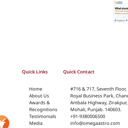
Quick Links
Quick Contact
Home
#716 & 717, Seventh Floor,
About Us
Royal Business Park, Chan
Awards &
Ambala Highway, Zirakpur, 
Recognitions
Mohali, Punjab. 140603.
Testimonials
+91-9380006500
Media
info@omegaastro.com